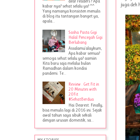
dear readers ? Apa
juga deh 
kabar nya? sehat selalu ya? ^^
Yang namanya konsisten menulis
di blog itu tantangan banget ya,
apala...
Sasha Pasta Gigi
Halal Pencegah Gigi
Berlubang
Assalamu'alaykum,
Apa kabar semua?
semoga sehat selalu ya? aamiin
Kita baru saja melalui bulan
Ramadhan dalam kondisi
pandemi. Te...
Review : Get Fit in
20 Minutes with
20Fit
#SehatBerdua
Hai Dearest. Finally,
bisa menulis lagi di 2016 ini. Sejak
awal tahun saya sibuk sekali
dengan urusan domestik, sa...
MY STORIES