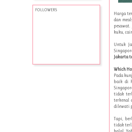
FOLLOWERS
Harga ter
dan meals
pesawat.
kuku, cai
Untuk Ja
Singapore
Jakarta t
Which Hot
Pada kunj
baik di 
Singapor
tidak te
terkenal
dilewati 
Tapi, be
tidak ter
halal. Ya