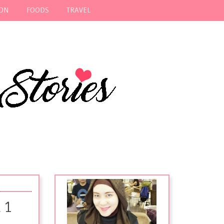
ION
FOODS
TRAVEL
i 1