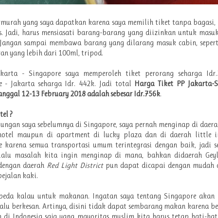
murah yang saya dapatkan karena saya memilih tiket tanpa bagasi, 
. Jadi, harus mensiasati barang-barang yang diizinkan untuk masu
 Jangan sampai membawa barang yang dilarang masuk cabin, sepert
ran yang lebih dari 100ml, tripod.
karta - Singapore saya memperoleh tiket perorang seharga Idr
 - Jakarta seharga Idr. 442k. Jadi total
Harga Tiket
PP Jakarta-S
anggal 12-13 February 2018 adalah sebesar Idr.756k
.
el ?
ungan saya sebelumnya di Singapore, saya pernah menginap di daer
hotel maupun di apartment di lucky plaza dan di daerah little in
e karena semua transportasi umum terintegrasi dengan baik, jadi s
rlalu masalah kita ingin menginap di mana, bahkan didaerah Gey
 dengan daerah
Red Light District
pun dapat dicapai dengan mudah
pejalan kaki.
rbeda kalau untuk makanan. Ingatan saya tentang Singapore akan
lalu berkesan. Artinya, disini tidak dapat sembarang makan karena b
h di Indonesia saja yang mayoritas muslim kita harus tetap hati-ha