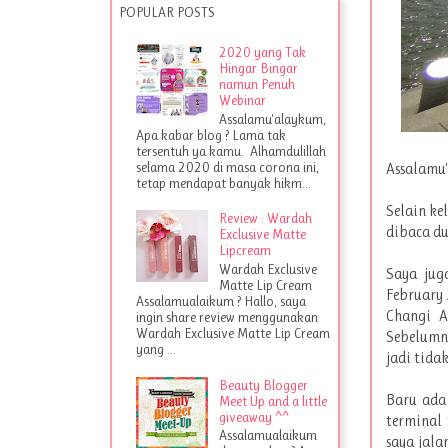
POPULAR POSTS
2020 yang Tak
Hingar Bingar
namun Penuh
Webinar
Assalamu'alaykum,
Apa kabar blog ? Lama tak
tersentuh ya kamu. Alhamdulillah
selama 2020 di masa corona ini,
Assalamu'
tetap mendapat banyak hikm...
Selain ke
Review : Wardah
dibaca dul
Exclusive Matte
Lipcream
Wardah Exclusive
Saya jug
Matte Lip Cream
February 
Assalamualaikum ? Hallo, saya
Changi A
ingin share review menggunakan
Wardah Exclusive Matte Lip Cream
Sebelumny
yang ...
jadi tida
Beauty Blogger
Baru ada 
Meet Up and a little
giveaway ^^
terminal 
Assalamualaikum
saya jala