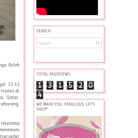
SEARCH
ya. Boleh
TOTAL PAGEVIEWS
1
3
1
5
2
0
gal 12-13
transit di
4
a, Qatar.
 sekarang,
WE MAKE YOU, FABULOUS. LET'S
SHOP!
 terutama
t menemani
tographer