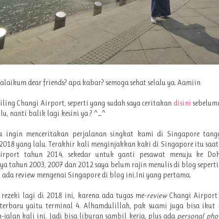
alaikum dear friends? apa kabar? semoga sehat selalu ya. Aamiin
liling Changi Airport, seperti yang sudah saya ceritakan
disini
sebelumn
u, nanti balik lagi kesini ya ? ^_^
a ingin menceritakan perjalanan singkat kami di Singapore tang
2018 yang lalu. Terakhir kali menginjakkan kaki di Singapore itu saat 
irport tahun 2014, sekedar untuk ganti pesawat menuju ke Doh
a tahun 2003, 2007 dan 2012 saya belum rajin menulis di blog seperti
k ada review mengenai Singapore di blog ini.Ini yang pertama.
rezeki lagi di 2018 ini, karena ada tugas me-
review
Changi Airport
terbaru yaitu terminal 4. Alhamdulillah, pak suami juga bisa iku
n-jalan kali ini. Jadi bisa liburan sambil kerja, plus ada
personal pho