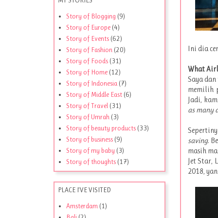
Story of Blogging
(9)
Story of Europe
(4)
Story of Events
(62)
Ini dia c
Story of Fashion
(20)
Story of Foods
(31)
What Airl
Story of Home
(12)
Saya dan 
Story of Indonesia
(7)
memilih 
Story of Middle East
(6)
Jadi, kam
Story of Travel
(31)
as many a
Story of Umrah
(3)
Story of beauty products
(33)
Sepertin
Story of business
(9)
saving
. B
masih mas
Story of my baby
(3)
Jet Star,
Story of thoughts
(17)
2018, ya
PLACE I'VE VISITED
Amsterdam
(1)
Bali
(2)