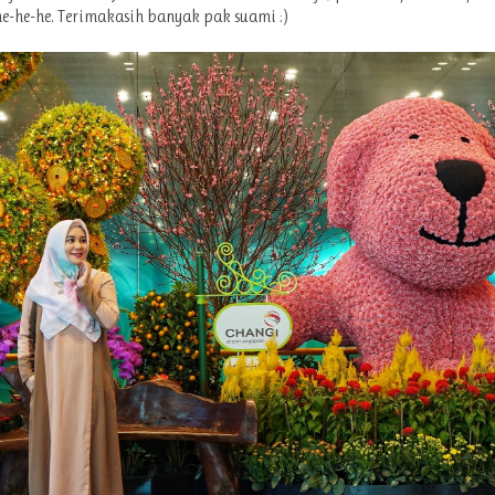
he-he-he. Terimakasih banyak pak suami :)