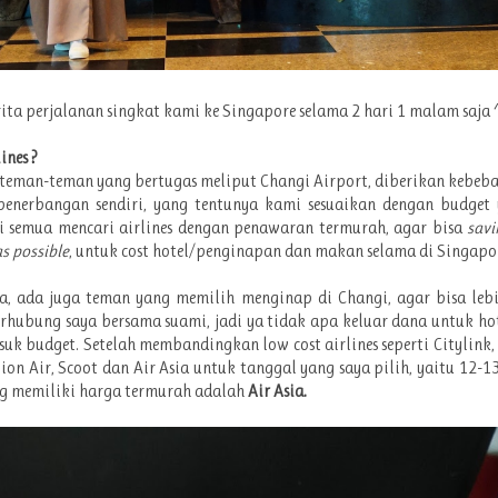
erita perjalanan singkat kami ke Singapore selama 2 hari 1 malam saja
ines ?
teman-teman yang bertugas meliput Changi Airport, diberikan kebeb
penerbangan sendiri, yang tentunya kami sesuaikan dengan budget 
i semua mencari airlines dengan penawaran termurah, agar bisa
savi
s possible
, untuk cost hotel/penginapan dan makan selama di Singapo
ya, ada juga teman yang memilih menginap di Changi, agar bisa leb
erhubung saya bersama suami, jadi ya tidak apa keluar dana untuk ho
uk budget. Setelah membandingkan low cost airlines seperti Citylink, 
 Lion Air, Scoot dan Air Asia untuk tanggal yang saya pilih, yaitu 12-1
ng memiliki harga termurah adalah
Air Asia.