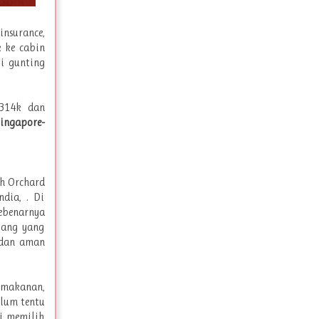
insurance,
k ke cabin
i gunting
.314k dan
ingapore-
ah Orchard
dia, . Di
ebenarnya
lang yang
 dan aman
 makanan,
elum tentu
ti memilih