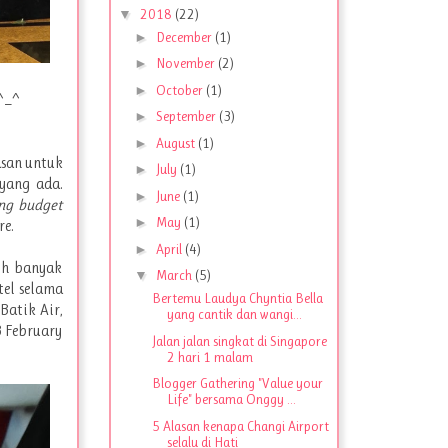
▼
2018
(22)
►
December
(1)
►
November
(2)
►
October
(1)
 ^_^
►
September
(3)
►
August
(1)
asan untuk
►
July
(1)
yang ada.
►
June
(1)
ng budget
►
May
(1)
re.
►
April
(4)
ih banyak
▼
March
(5)
tel selama
Bertemu Laudya Chyntia Bella
Batik Air,
yang cantik dan wangi...
3 February
Jalan jalan singkat di Singapore
2 hari 1 malam
Blogger Gathering "Value your
Life" bersama Onggy ...
5 Alasan kenapa Changi Airport
selalu di Hati