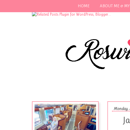
HOME
ABOUT ME & MY
Monday, 
Ja