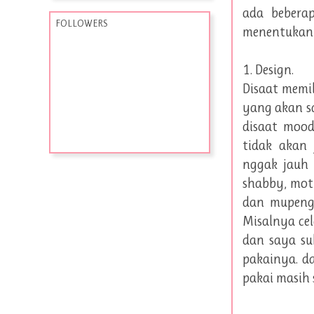
ada bebera
FOLLOWERS
menentukan p
1. Design.
Disaat memil
yang akan sa
disaat mood
tidak akan 
nggak jauh d
shabby, moti
dan mupeng 
Misalnya ce
dan saya su
pakainya. da
pakai masih 