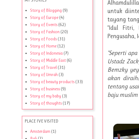
Alhamdulill
untuk diint
Story of Blogging
(9)
Story of Europe
(4)
tayang tangg
Story of Events
(62)
"Idul Fitri,
Story of Fashion
(20)
Pengusaha, Id
Story of Foods
(31)
Story of Home
(12)
"Seperti apa
Story of Indonesia
(7)
Ustadz Zacky
Story of Middle East
(6)
Story of Travel
(31)
Bemzky yeye
Story of Umrah
(3)
akan diraih
Story of beauty products
(33)
tentang usa
Story of business
(9)
baju muslim 
Story of my baby
(3)
Story of thoughts
(17)
PLACE I'VE VISITED
Amsterdam
(1)
Bali
(2)