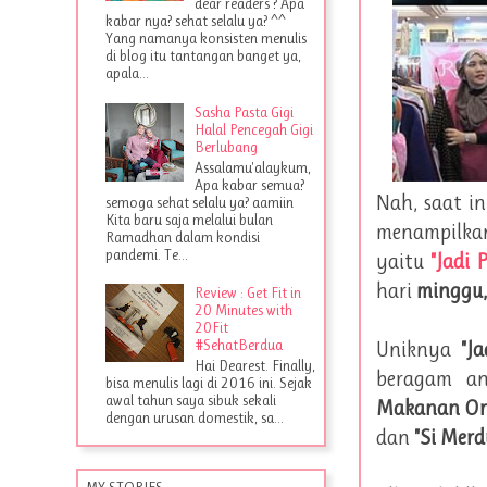
dear readers ? Apa
kabar nya? sehat selalu ya? ^^
Yang namanya konsisten menulis
di blog itu tantangan banget ya,
apala...
Sasha Pasta Gigi
Halal Pencegah Gigi
Berlubang
Assalamu'alaykum,
Apa kabar semua?
Nah, saat i
semoga sehat selalu ya? aamiin
Kita baru saja melalui bulan
menampilkan 
Ramadhan dalam kondisi
pandemi. Te...
yaitu
"Jadi 
hari
minggu,
Review : Get Fit in
20 Minutes with
20Fit
#SehatBerdua
Uniknya
"J
Hai Dearest. Finally,
beragam a
bisa menulis lagi di 2016 ini. Sejak
awal tahun saya sibuk sekali
Makanan Or
dengan urusan domestik, sa...
dan
"Si Merd
MY STORIES