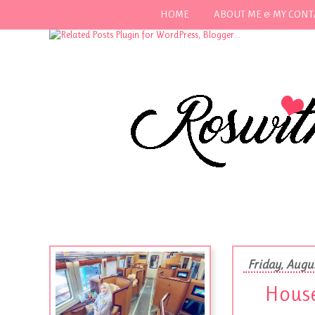
HOME
ABOUT ME & MY CONT
Friday, Augu
House