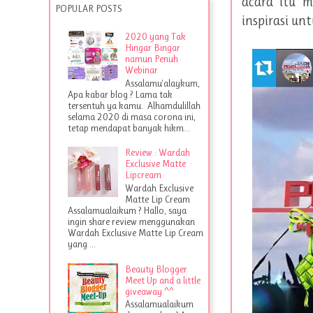
acara itu m
POPULAR POSTS
inspirasi unt
2020 yang Tak
Hingar Bingar
namun Penuh
Webinar
Assalamu'alaykum,
Apa kabar blog ? Lama tak
tersentuh ya kamu. Alhamdulillah
selama 2020 di masa corona ini,
tetap mendapat banyak hikm...
Review : Wardah
Exclusive Matte
Lipcream
Wardah Exclusive
Matte Lip Cream
Assalamualaikum ? Hallo, saya
ingin share review menggunakan
Wardah Exclusive Matte Lip Cream
yang ...
Beauty Blogger
Meet Up and a little
giveaway ^^
Assalamualaikum