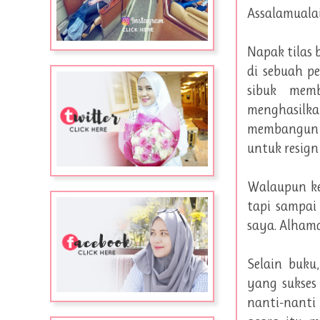
Assalamuala
Napak tilas 
di sebuah p
sibuk mem
menghasilka
membangun b
untuk resign
Walaupun ke
tapi sampai
saya. Alhamd
Selain buku
yang sukses
nanti-nanti 