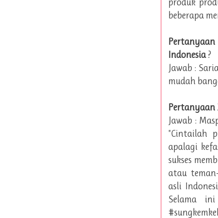
produk prod
beberapa mer
Pertanyaan
Indonesia
?
Jawab : Sari
mudah banget
Pertanyaan 2
Jawab : Mas
"Cintailah 
apalagi kef
sukses memb
atau teman-
asli Indone
Selama ini
#sungkemkek