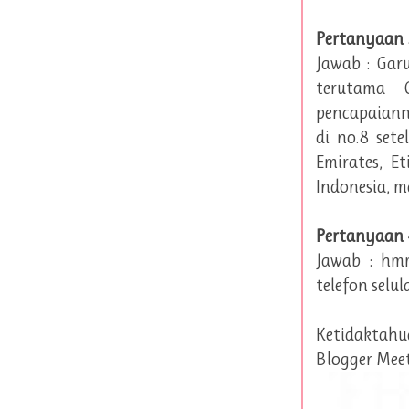
Pertanyaan 
Jawab : Garu
terutama 
pencapaianny
di no.8 sete
Emirates, E
Indonesia, m
Pertanyaan 4
Jawab : hmm
telefon selul
Ketidaktah
Blogger Meet