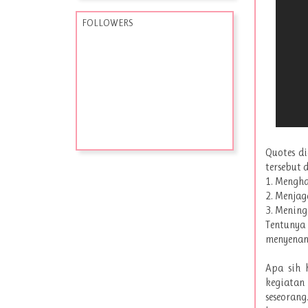
FOLLOWERS
Quotes d
tersebut d
1. Mengha
2. Menjag
3. Mening
Tentunya
menyenan
Apa sih 
kegiatan
seseoran