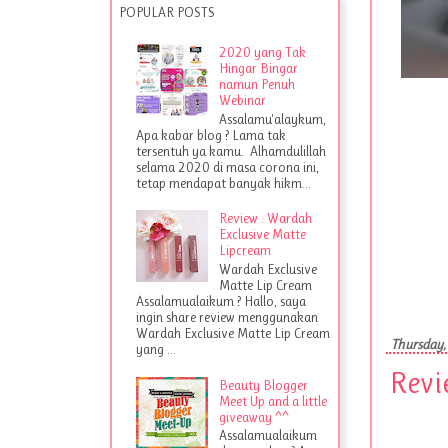
POPULAR POSTS
2020 yang Tak
Hingar Bingar
namun Penuh
Webinar
Assalamu'alaykum,
Apa kabar blog ? Lama tak
tersentuh ya kamu. Alhamdulillah
selama 2020 di masa corona ini,
tetap mendapat banyak hikm...
Review : Wardah
Exclusive Matte
Lipcream
Wardah Exclusive
Matte Lip Cream
Assalamualaikum ? Hallo, saya
ingin share review menggunakan
Wardah Exclusive Matte Lip Cream
Thursday,
yang ...
Revi
Beauty Blogger
Meet Up and a little
giveaway ^^
Assalamualaikum