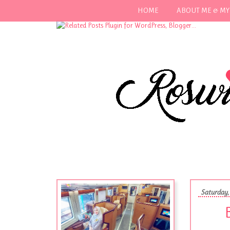
HOME
ABOUT ME & MY
Saturday