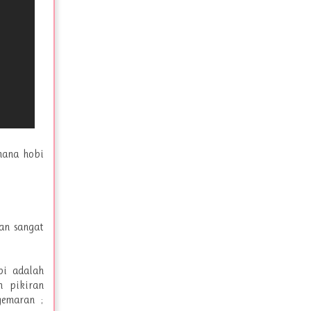
mana hobi
an sangat
bi adalah
 pikiran
gemaran ;