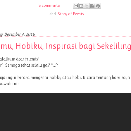
8 comments:
Label:
Story of Events
y, December 7, 2016
mu, Hobiku, Inspirasi bagi Sekeliling
laikum dear friends?
? Semoga sehat selalu ya ? ^_^
saya ingin bicara mengenai hobby atau hobi. Bicara tentang hobi saya 
bawah ini :