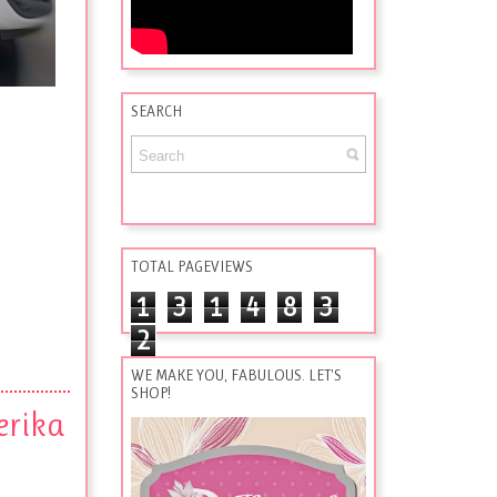
SEARCH
TOTAL PAGEVIEWS
1
3
1
4
8
3
2
WE MAKE YOU, FABULOUS. LET'S
SHOP!
erika