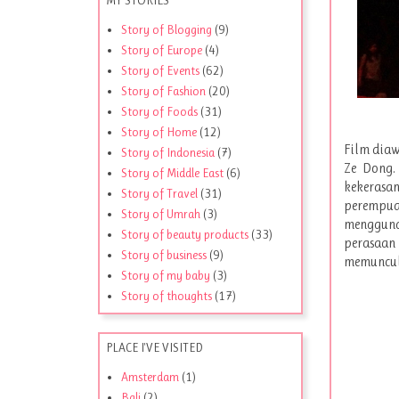
Story of Blogging
(9)
Story of Europe
(4)
Story of Events
(62)
Story of Fashion
(20)
Story of Foods
(31)
Story of Home
(12)
Film dia
Story of Indonesia
(7)
Ze Dong.
Story of Middle East
(6)
kekerasan
Story of Travel
(31)
perempu
Story of Umrah
(3)
mengguna
Story of beauty products
(33)
perasaan 
Story of business
(9)
memunculk
Story of my baby
(3)
Story of thoughts
(17)
PLACE I'VE VISITED
Amsterdam
(1)
Bali
(2)