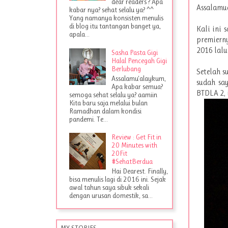
dear readers ? Apa
Assalamua
kabar nya? sehat selalu ya? ^^
Yang namanya konsisten menulis
di blog itu tantangan banget ya,
Kali ini 
apala...
premierny
2016 lalu
Sasha Pasta Gigi
Halal Pencegah Gigi
Berlubang
Setelah s
Assalamu'alaykum,
sudah sa
Apa kabar semua?
BTDLA 2, 
semoga sehat selalu ya? aamiin
Kita baru saja melalui bulan
Ramadhan dalam kondisi
pandemi. Te...
Review : Get Fit in
20 Minutes with
20Fit
#SehatBerdua
Hai Dearest. Finally,
bisa menulis lagi di 2016 ini. Sejak
awal tahun saya sibuk sekali
dengan urusan domestik, sa...
MY STORIES