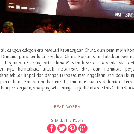
wali dengan adegan era revolusi kebudayaan China oleh pemimpin ko
 Dimana para serdadu revolusi China Komunis, melakukan penin
.
Tergambar seorang pria China Muslim beserta dua anak laki-laki
an nya bermaksud untuk melarikan diri dan memulai perja
kan sebuah kapal dan dengan terpaksa meninggalkan istri dan ibun
penuh haru. Sampai pada scene itu, imajinasi saya sudah mulai ter
an pertanyaan, apa yang sebenarnya terjadi antara Etnis China dan
READ MORE »
SHARE THIS POST: