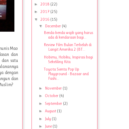
►
2018
(22)
►
2017
(25)
▼
2016
(15)
▼
December
(4)
Benda-benda wajib yang harus
ada di kendaraan bagi...
Review Film Bulan Terbelah di
munis Mao
Langit Amerika 2 (BT...
dasan dan
Hobimu, Hobiku, Inspirasi bagi
 dan satu
Sekeliling Kita
lanannya
Toyota Sienta Pop Up
ya dengan
Playground - Bazaar and
Fashi...
bangun dan
 Muslim?
►
November
(1)
►
October
(4)
►
September
(2)
►
August
(1)
►
July
(1)
►
June
(1)