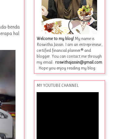
nda-benda
berapa hal
Welcome to my blog!
My name is
Roswitha Jassin. I am an entrepreneur,
certified financial planner® and
blogger. You can contact me through
my email :
roswithajassin@gmail.com
. Hope you enjoy reading my blog.
MY YOUTUBE CHANNEL