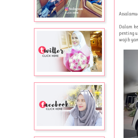
Assalamua
Dalam ke
penting u
wajib yan