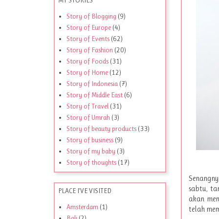
Story of Blogging
(9)
Story of Europe
(4)
Story of Events
(62)
Story of Fashion
(20)
Story of Foods
(31)
Story of Home
(12)
Story of Indonesia
(7)
Story of Middle East
(6)
Story of Travel
(31)
Story of Umrah
(3)
Story of beauty products
(33)
Story of business
(9)
Story of my baby
(3)
Story of thoughts
(17)
Senangny
sabtu, t
PLACE I'VE VISITED
akan men
Amsterdam
(1)
telah mem
Bali
(2)