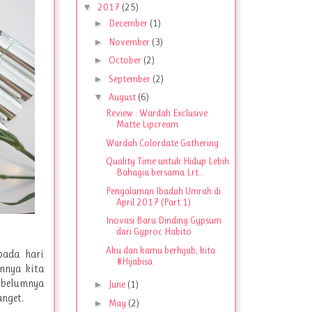
▼
2017
(25)
►
December
(1)
►
November
(3)
►
October
(2)
►
September
(2)
▼
August
(6)
Review : Wardah Exclusive
Matte Lipcream
Wardah Colordate Gathering
Quality Time untuk Hidup Lebih
Bahagia bersama Lrt...
Pengalaman Ibadah Umrah di
April 2017 (Part 1)
Inovasi Baru Dinding Gypsum
dari Gyproc Habito
Aku dan kamu berhijab, kita
pada hari
#Hijabisa
nnya kita
ebelumnya
►
June
(1)
nget.
►
May
(2)