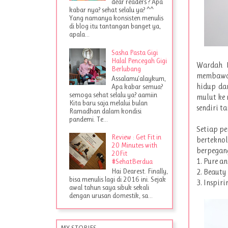
dear readers ? Apa
kabar nya? sehat selalu ya? ^^
Yang namanya konsisten menulis
di blog itu tantangan banget ya,
apala...
Sasha Pasta Gigi
Halal Pencegah Gigi
Wardah B
Berlubang
membawa 
Assalamu'alaykum,
hidup dar
Apa kabar semua?
semoga sehat selalu ya? aamiin
mulut ke 
Kita baru saja melalui bulan
sendiri t
Ramadhan dalam kondisi
pandemi. Te...
Setiap pe
Review : Get Fit in
berteknol
20 Minutes with
berpegang
20Fit
1. Pure an
#SehatBerdua
Hai Dearest. Finally,
2. Beauty 
bisa menulis lagi di 2016 ini. Sejak
3. Inspiri
awal tahun saya sibuk sekali
dengan urusan domestik, sa...
MY STORIES