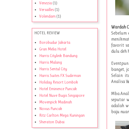
Venezia
(1)
Versailles
(1)
Volendam
(1)
Wardah C
Sebelum e
HOTEL REVIEW
menikmat
Borobudur Jakarta
favorit s
Gran Melia Hotel
dulu deh h
Harris Citylink Bandung
Harris Malang
Eventpun
Harris Sentul City
banget, j
Selain i
Harris Suites FX Sudirman
Analisa W
Holiday Resort Lombok
Hotel Eminence Puncak
Mba Anali
Hotel Nuve Bugis Singapore
seputar w
Movenpick Madinah
adalah w
Novus Puncak
baju nuan
Ritz Carlton Mega Kuningan
Sheraton Dubai