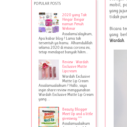
POPULAR POSTS
mobil, p
yang juju
2020 yang Tak
tidak pun
Hingar Bingar
namun Penuh
Webinar
Bicara t
Assalamu'alaykum,
yang ber
Apa kabar blog ? Lama tak
Wardah
.
tersentuh ya kamu. Alhamdulillah
selama 2020 di masa corona ini,
tetap mendapat banyak hikm...
Review : Wardah
Exclusive Matte
Lipcream
Wardah Exclusive
Matte Lip Cream
Assalamualaikum ? Hallo, saya
ingin share review menggunakan
Wardah Exclusive Matte Lip Cream
yang ...
Beauty Blogger
Meet Up and a little
giveaway ^^
Assalamualaikum