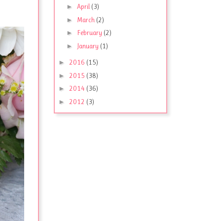
►
April
(3)
►
March
(2)
►
February
(2)
►
January
(1)
►
2016
(15)
►
2015
(38)
►
2014
(36)
►
2012
(3)