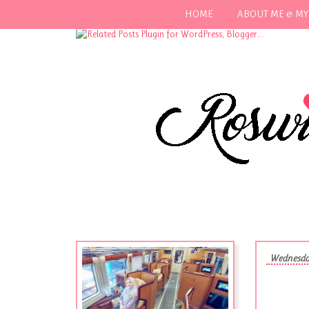
HOME
ABOUT ME & MY
Wednesda