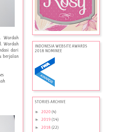
5. Wardah
l. Wardah
INDONESIA WEBSITE AWARDS
ndasi dari
2018 NOMINEE
u berjalan
es
dah
STORIES ARCHIVE
►
2020
(4)
►
2019
(14)
►
2018
(22)