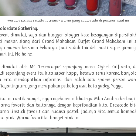
wardah exclusive matte lipcream - warna yang sudah ada di pasaran saat ini
olordate Gathering.
vent dimulai, saya dan blogger-blogger kece kesayangan dipersila
i makan siang dari Grand Mahakam. Buffet Grand Mahakam ini s
aya makan bersama keluarga. Jadi sudah tau deh pasti super yummy
ari ini. He-he-he..
 dimulai oleh MC 'terkocaque' sepanjang masa, Oghel Zulfianto, d
adi sepanjang event itu kita super happy ketawa terus karena banyol
tu kita mendapatkan informasi dari salah satu spokes person war
idyaningrum, yang merupakan psikolog asal kota gudeg, Yogya.
sa ini cantik banget, ngga ngebosenin lihatnya. Mba Analisa berbagi
arna favorit dan kaitannya dengan kepribadian kita. Dresscode kit
arna lipstick favorit dan nuansa pastel. Jadinya kita semua kompa
sa pink. Warna favoritku banget pink ini.