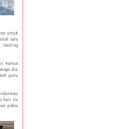
hkan untuk
alah satu
, cheating
oi kartun
annya dia.
dah yaitu
 informasi
a hari itu
kan pakai