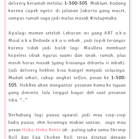
delivery kerumah melalui
1-500-505
. Maklum, kadang
karena capek nyetir di jalanan Jakarta yang macet,
sampai rumah saya jadi malas masak #tutupmuka.
Apalagi momen setelah Lebaran ini yang ART a.k.a
Maid a.k.a Bedinde a.k.a si mbak , jadi topik teranyar
karena tidak jadi balik lagi. Maidless membuat
hopeless sibuk ngurus suami dan anak, rumah, plus
masih harus masak (yang biasanya dibantu si mbak).
Jadi delivery hokben bisa banget menjadi solusinya.
Mudah sekali, cukup angkat telfon, pesan ke
1-500-
505
, HokBen akan mengantar pesanan kamu ke tujuan
yang diminta, lalu tinggal bayar deh saat pesanan
tiba. ^_^
Berhubung lagi puasa syawal, jadi mau siap-siap
buka puasa, ehm bosennya makan santan, saya mau
pesan
Hoka-Hoka Bento
ah.. paling suka sama Shrimp
Roll dan Egg Chicken Roll, terus ditutup dengan