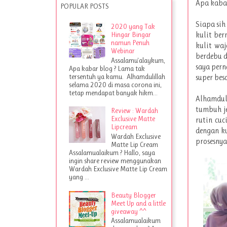
Apa kabar
POPULAR POSTS
Siapa sih
2020 yang Tak
Hingar Bingar
kulit ber
namun Penuh
kulit waj
Webinar
berdebu d
Assalamu'alaykum,
saya pern
Apa kabar blog ? Lama tak
tersentuh ya kamu. Alhamdulillah
super besa
selama 2020 di masa corona ini,
tetap mendapat banyak hikm...
Alhamdul
tumbuh je
Review : Wardah
Exclusive Matte
rutin cuc
Lipcream
dengan ku
Wardah Exclusive
prosesnya
Matte Lip Cream
Assalamualaikum ? Hallo, saya
ingin share review menggunakan
Wardah Exclusive Matte Lip Cream
yang ...
Beauty Blogger
Meet Up and a little
giveaway ^^
Assalamualaikum