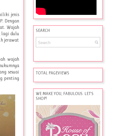
liki jenis
MP. Dengan
wat. Wajah
SEARCH
 lagi dulu
uh jerawat
gah wajah
b hukumnya
ang sesuai
TOTAL PAGEVIEWS
ng penting
WE MAKE YOU, FABULOUS. LET'S
SHOP!