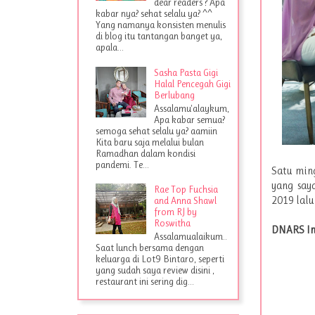
dear readers ? Apa
kabar nya? sehat selalu ya? ^^
Yang namanya konsisten menulis
di blog itu tantangan banget ya,
apala...
Sasha Pasta Gigi
Halal Pencegah Gigi
Berlubang
Assalamu'alaykum,
Apa kabar semua?
semoga sehat selalu ya? aamiin
Kita baru saja melalui bulan
Ramadhan dalam kondisi
pandemi. Te...
Satu min
yang say
Rae Top Fuchsia
2019 lalu
and Anna Shawl
from RJ by
Roswitha
DNARS In
Assalamualaikum..
Saat lunch bersama dengan
keluarga di Lot9 Bintaro, seperti
yang sudah saya review disini ,
restaurant ini sering dig...