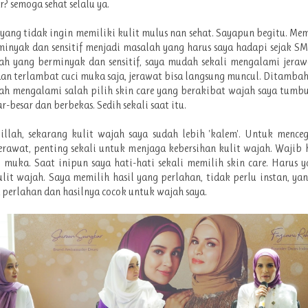
? semoga sehat selalu ya.
 yang tidak ingin memiliki kulit mulus nan sehat. Sayapun begitu. Memi
minyak dan sensitif menjadi masalah yang harus saya hadapi sejak S
ah yang berminyak dan sensitif, saya mudah sekali mengalami jera
an terlambat cuci muka saja, jerawat bisa langsung muncul. Ditambah
ah mengalami salah pilih skin care yang berakibat wajah saya tumb
r-besar dan berbekas. Sedih sekali saat itu.
illah, sekarang kulit wajah saya sudah lebih 'kalem'. Untuk mence
rawat, penting sekali untuk menjaga kebersihan kulit wajah. Waji
i muka. Saat inipun saya hati-hati sekali memilih skin care. Harus y
lit wajah. Saya memilih hasil yang perlahan, tidak perlu instan, ya
 perlahan dan hasilnya cocok untuk wajah saya.