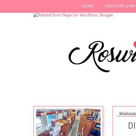
HOME
ABOUT ME & MY
Wednesda
DI