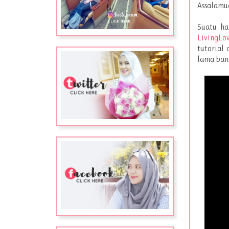
Assalamua
Suatu ha
LivingLov
tutorial 
lama bang