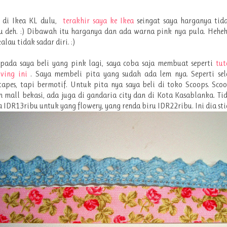
i di Ikea KL dulu,
terakhir saya ke Ikea
seingat saya harganya tid
u deh. :) Dibawah itu harganya dan ada warna pink nya pula. Heheh
kalau tidak sadar diri. :)
ipada saya beli yang pink lagi, saya coba saja membuat seperti
tut
ving ini
. Saya membeli pita yang sudah ada lem nya. Seperti sel
apes, tapi bermotif. Untuk pita nya saya beli di toko Scoops. Sco
 mall bekasi, ada juga di gandaria city dan di Kota Kasablanka. T
 IDR13ribu untuk yang flowery, yang renda biru IDR22ribu. Ini dia stic