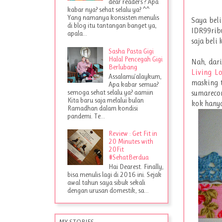
dear readers ? Apa
kabar nya? sehat selalu ya? ^^
Yang namanya konsisten menulis
Saya bel
di blog itu tantangan banget ya,
IDR99rib
apala...
saja beli 
Sasha Pasta Gigi
Halal Pencegah Gigi
Nah, dar
Berlubang
Living Lo
Assalamu'alaykum,
masking t
Apa kabar semua?
semoga sehat selalu ya? aamiin
sumarecon
Kita baru saja melalui bulan
kok hanya
Ramadhan dalam kondisi
pandemi. Te...
Review : Get Fit in
20 Minutes with
20Fit
#SehatBerdua
Hai Dearest. Finally,
bisa menulis lagi di 2016 ini. Sejak
awal tahun saya sibuk sekali
dengan urusan domestik, sa...
MY STORIES