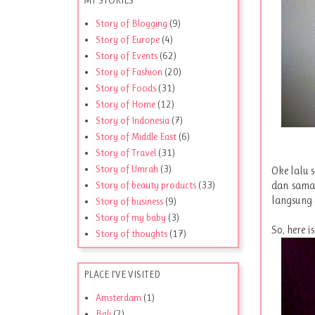
Story of Blogging
(9)
Story of Europe
(4)
Story of Events
(62)
Story of Fashion
(20)
Story of Foods
(31)
Story of Home
(12)
Story of Indonesia
(7)
Story of Middle East
(6)
Story of Travel
(31)
Story of Umrah
(3)
Oke lalu 
dan sama
Story of beauty products
(33)
langsung 
Story of business
(9)
Story of my baby
(3)
So, here is
Story of thoughts
(17)
PLACE I'VE VISITED
Amsterdam
(1)
Bali
(2)