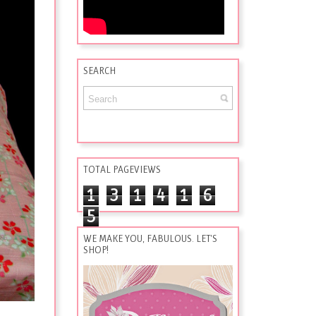
SEARCH
TOTAL PAGEVIEWS
1
3
1
4
1
6
5
WE MAKE YOU, FABULOUS. LET'S
SHOP!