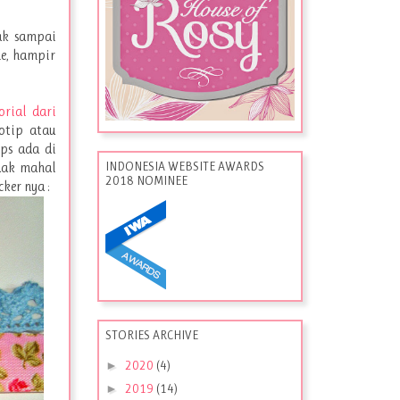
ak sampai
e, hampir
orial dari
otip atau
ops ada di
INDONESIA WEBSITE AWARDS
idak mahal
2018 NOMINEE
ker nya :
STORIES ARCHIVE
►
2020
(4)
►
2019
(14)