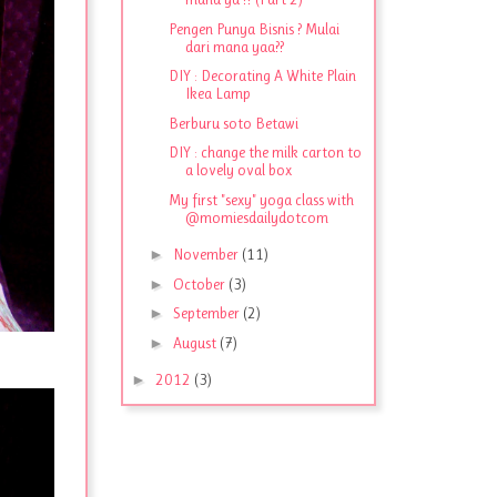
Pengen Punya Bisnis ? Mulai
dari mana yaa??
DIY : Decorating A White Plain
Ikea Lamp
Berburu soto Betawi
DIY : change the milk carton to
a lovely oval box
My first "sexy" yoga class with
@momiesdailydotcom
►
November
(11)
►
October
(3)
►
September
(2)
►
August
(7)
►
2012
(3)