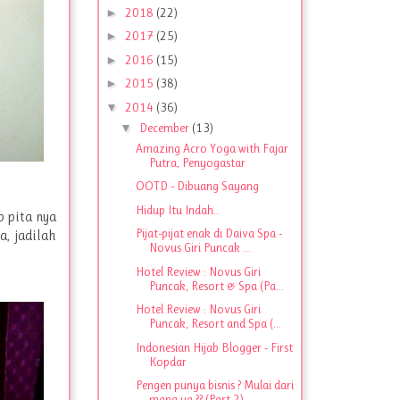
►
2018
(22)
►
2017
(25)
►
2016
(15)
►
2015
(38)
▼
2014
(36)
▼
December
(13)
Amazing Acro Yoga with Fajar
Putra, Penyogastar
OOTD - Dibuang Sayang
Hidup Itu Indah..
p pita nya
Pijat-pijat enak di Daiva Spa -
, jadilah
Novus Giri Puncak ...
Hotel Review : Novus Giri
Puncak, Resort & Spa (Pa...
Hotel Review : Novus Giri
Puncak, Resort and Spa (...
Indonesian Hijab Blogger - First
Kopdar
Pengen punya bisnis ? Mulai dari
mana ya ?? (Part 2)