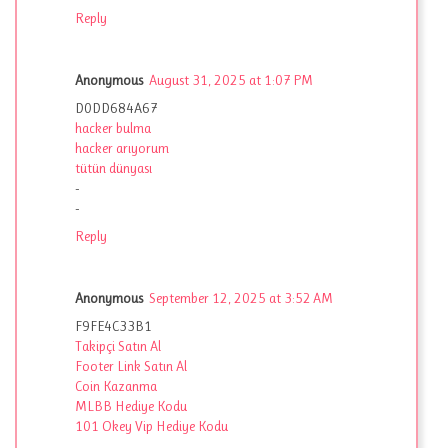
Reply
Anonymous
August 31, 2025 at 1:07 PM
D0DD684A67
hacker bulma
hacker arıyorum
tütün dünyası
-
-
Reply
Anonymous
September 12, 2025 at 3:52 AM
F9FE4C33B1
Takipçi Satın Al
Footer Link Satın Al
Coin Kazanma
MLBB Hediye Kodu
101 Okey Vip Hediye Kodu