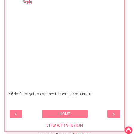
Reply
Hi! don't forget to comment. I really appreciate it.
‹
›
HOME
VIEW WEB VERSION