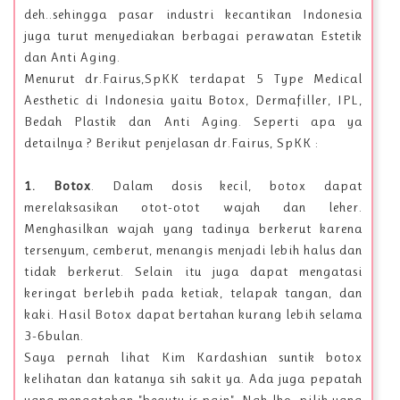
deh..sehingga pasar industri kecantikan Indonesia
juga turut menyediakan berbagai perawatan Estetik
dan Anti Aging.
Menurut dr.Fairus,SpKK terdapat 5 Type Medical
Aesthetic di Indonesia yaitu Botox, Dermafiller, IPL,
Bedah Plastik dan Anti Aging. Seperti apa ya
detailnya ? Berikut penjelasan dr.Fairus, SpKK :
1. Botox
. Dalam dosis kecil, botox dapat
merelaksasikan otot-otot wajah dan leher.
Menghasilkan wajah yang tadinya berkerut karena
tersenyum, cemberut, menangis menjadi lebih halus dan
tidak berkerut. Selain itu juga dapat mengatasi
keringat berlebih pada ketiak, telapak tangan, dan
kaki. Hasil Botox dapat bertahan kurang lebih selama
3-6bulan.
Saya pernah lihat Kim Kardashian suntik botox
kelihatan dan katanya sih sakit ya. Ada juga pepatah
yang mengatakan "beauty is pain". Nah lho, pilih yang