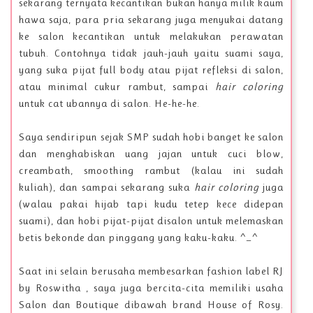
sekarang ternyata kecantikan bukan hanya milik kaum
hawa saja, para pria sekarang juga menyukai datang
ke salon kecantikan untuk melakukan perawatan
tubuh. Contohnya tidak jauh-jauh yaitu suami saya,
yang suka pijat full body atau pijat refleksi di salon,
atau minimal cukur rambut, sampai
hair coloring
untuk cat ubannya di salon. He-he-he.
Saya sendiripun sejak SMP sudah hobi banget ke salon
dan menghabiskan uang jajan untuk cuci blow,
creambath, smoothing rambut (kalau ini sudah
kuliah), dan sampai sekarang suka
hair coloring
juga
(walau pakai hijab tapi kudu tetep kece didepan
suami), dan hobi pijat-pijat disalon untuk melemaskan
betis bekonde dan pinggang yang kaku-kaku. ^_^
Saat ini selain berusaha membesarkan fashion label RJ
by Roswitha , saya juga bercita-cita memiliki usaha
Salon dan Boutique dibawah brand House of Rosy.