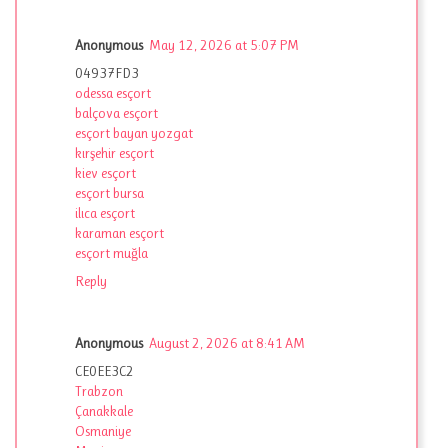
Anonymous
May 12, 2026 at 5:07 PM
04937FD3
odessa esçort
balçova esçort
esçort bayan yozgat
kırşehir esçort
kiev esçort
esçort bursa
ilıca esçort
karaman esçort
esçort muğla
Reply
Anonymous
August 2, 2026 at 8:41 AM
CE0EE3C2
Trabzon
Çanakkale
Osmaniye