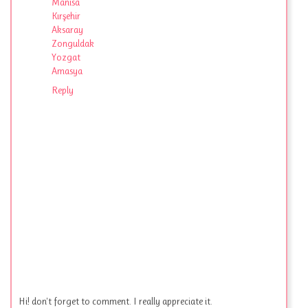
Manisa
Kırşehir
Aksaray
Zonguldak
Yozgat
Amasya
Reply
Hi! don't forget to comment. I really appreciate it.