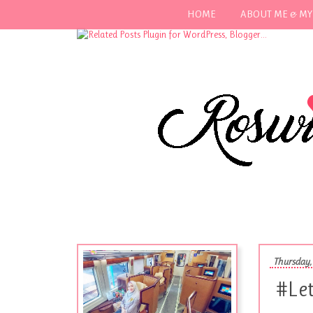
HOME
ABOUT ME & MY
Thursday,
#Let