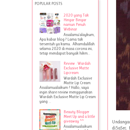
POPULAR POSTS
2020 yang Tak
Hingar Bingar
namun Penuh
Webinar
Assalamu'alaykum,
Apa kabar blog ? Lama tak
tersentuh ya kamu. Alhamdulillah
selama 2020 di masa corona ini,
tetap mendapat banyak hikm...
Review : Wardah
Exclusive Matte
Lipcream
Wardah Exclusive
Matte Lip Cream
Assalamualaikum ? Hallo, saya
ingin share review menggunakan
Wardah Exclusive Matte Lip Cream
yang ...
Beauty Blogger
Meet Up and a little
giveaway ^^
Undangan
Assalamualaikum
di5aSec.