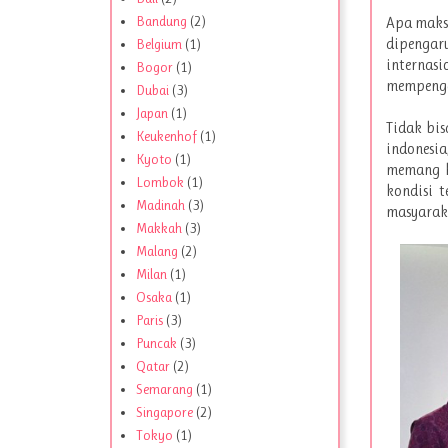
Bandung
(2)
Apa maksu
dipengaruh
Belgium
(1)
internasi
Bogor
(1)
mempenga
Dubai
(3)
Japan
(1)
Tidak bis
Keukenhof
(1)
indonesia
Kyoto
(1)
memang k
Lombok
(1)
kondisi 
Madinah
(3)
masyarak
Makkah
(3)
Malang
(2)
Milan
(1)
Osaka
(1)
Paris
(3)
Puncak
(3)
Qatar
(2)
Semarang
(1)
Singapore
(2)
Tokyo
(1)