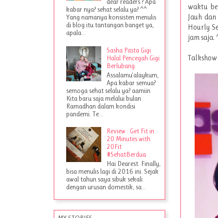
dear readers ? Apa
waktu be
kabar nya? sehat selalu ya? ^^
Jauh dan 
Yang namanya konsisten menulis
di blog itu tantangan banget ya,
Hourly Se
apala...
jam saja.
Sasha Pasta Gigi
Talkshow 
Halal Pencegah Gigi
Berlubang
Assalamu'alaykum,
Apa kabar semua?
semoga sehat selalu ya? aamiin
Kita baru saja melalui bulan
Ramadhan dalam kondisi
pandemi. Te...
Review : Get Fit in
20 Minutes with
20Fit
#SehatBerdua
Hai Dearest. Finally,
bisa menulis lagi di 2016 ini. Sejak
awal tahun saya sibuk sekali
dengan urusan domestik, sa...
MY STORIES