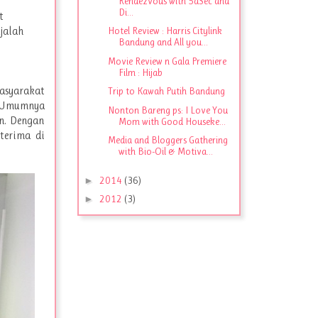
Rendezvous with 5aSec and
Di...
t
ajalah
Hotel Review : Harris Citylink
Bandung and All you...
Movie Review n Gala Premiere
Film : Hijab
masyarakat
Trip to Kawah Putih Bandung
:) Umumnya
Nonton Bareng ps: I Love You
n. Dengan
Mom with Good Houseke...
terima di
Media and Bloggers Gathering
with Bio-Oil & Motiva...
►
2014
(36)
►
2012
(3)