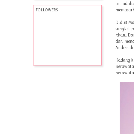
ini adal
memasarka
FOLLOWERS
Didiet Ma
songket p
khan.. Da
dan mena
Andien di
Kadang ki
perawatan
perawatan