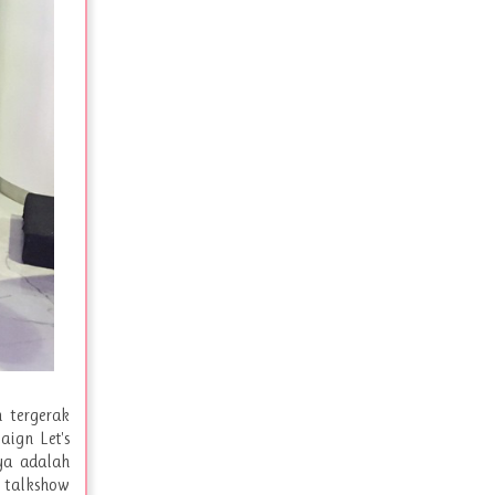
n tergerak
ign Let's
ya adalah
r talkshow