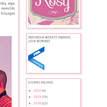
dry saya.
c memiliki
m hitungan
INDONESIA WEBSITE AWARDS
2018 NOMINEE
STORIES ARCHIVE
►
2020
(4)
►
2019
(14)
►
2018
(22)