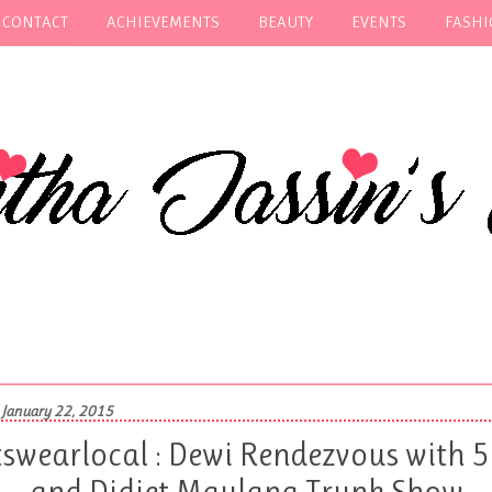
 CONTACT
ACHIEVEMENTS
BEAUTY
EVENTS
FASH
 January 22, 2015
swearlocal : Dewi Rendezvous with 
and Didiet Maulana Trunk Show