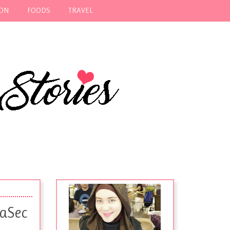
ION
FOODS
TRAVEL
5aSec