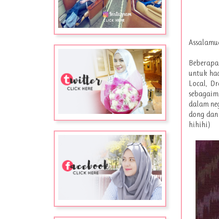
Assalamu
Beberapa 
untuk had
Local, D
sebagaima
dalam neg
dong dan 
hihihi)