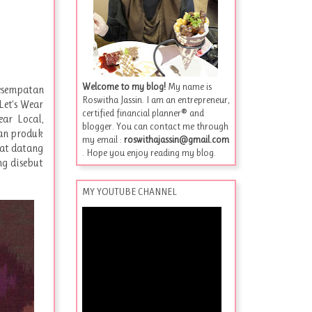
Welcome to my blog!
My name is
kesempatan
Roswitha Jassin. I am an entrepreneur,
Let's Wear
certified financial planner® and
ar Local,
blogger. You can contact me through
kan produk
my email :
roswithajassin@gmail.com
gat datang
. Hope you enjoy reading my blog.
ng disebut
MY YOUTUBE CHANNEL