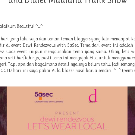
alaikum Beautiful ^_^
hari yang lalu, saya dan teman-teman bloggers yang lain mendapat 
ir di event Dewi Rendezvous with 5aSec. Tema dari event ini adalah 
ress Code event inipun menggunakan tema yang sama. Okay, let's we
na arti harfiah nya, pasti tema ini mengajak kita untuk mengguna
eri. Tapi apa dan bagaimana detail nya saya belum tahu. Jadi seman
OOTD hari ini saya pakai Ayla blazer hasil karya sendiri. ^_^ (penti