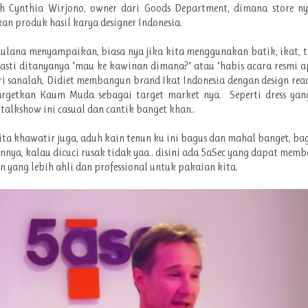
ah Cynthia Wirjono, owner dari Goods Department, dimana store n
n produk hasil karya designer Indonesia.
ulana menyampaikan, biasa nya jika kita menggunakan batik, ikat, 
asti ditanyanya "mau ke kawinan dimana?" atau "habis acara resmi ap
ri sanalah, Didiet membangun brand Ikat Indonesia dengan design rea
rgetkan Kaum Muda sebagai target market nya. Seperti dress yan
 talkshow ini casual dan cantik banget khan..
ta khawatir juga, aduh kain tenun ku ini bagus dan mahal banget, b
nya, kalau dicuci rusak tidak yaa.. disini ada 5aSec yang dapat memb
 yang lebih ahli dan professional untuk pakaian kita.