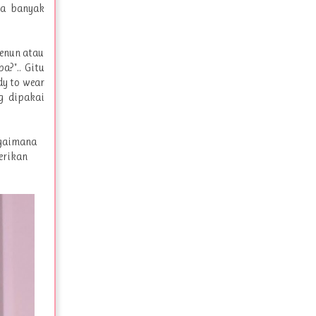
ya banyak
tenun atau
a?".. Gitu
dy to wear
g dipakai
agaimana
erikan