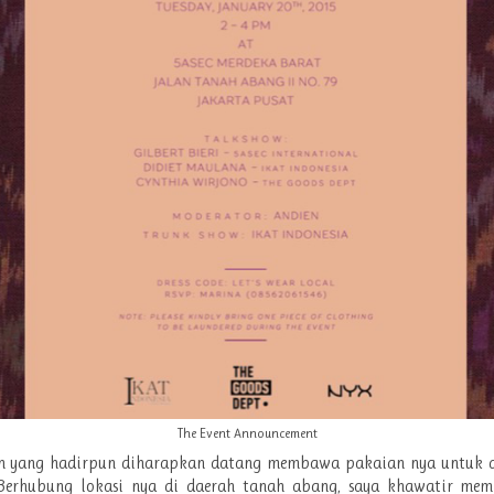
The Event Announcement
 yang hadirpun diharapkan datang membawa pakaian nya untuk d
 Berhubung lokasi nya di daerah tanah abang, saya khawatir me